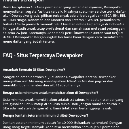
Demi terciptanya suasana permainan yang aman dan nyaman, Dewapoker
menyediakan segala fasilitas terbaik. Misalnya customer service 24/7, daftar
akun Dewapoker gratis, pilihan terbanyak ada di berbagai bank (BCA, BNI, BRI,
BII, CIMB Niaga, Danamon dan Mandiri) dan setoran E-Wallet, penarikan tak
terbatas serta promosi menarik. Situs taruhan online terpercaya di Indonesia
ini juga dilatih untuk tetap profesional dan ramah saat melayani pelanggan
selama 24 jam. Karenanya, Anda tidak perlu khawatir kesulitan saat berjudi
di situs Dewapoker. Bergabunglah bersama kami dengan cara mendaftar di
menu daftar yang sudah tertera.
FAQ - Situs Terpercaya Dewapoker
Amankah Bermain Di Situs Dewapoker?
Sangatlah aman bermain di judi online Dewapoker, Karena Dewapoker
merupakan website yang mendapatkan lisensi resmi dari pagcor dan
memiliki ribuan member dan aktif setiap harinya.
Berapa usia minimum untuk mendaftar akun di Dewapoker?
Usia minimal untuk memiliki akun adalah 21 tahun. Ini adalah standar yang
kita gunakan untuk hidup di seluruh dunia. Jadi, jangan mainkan aturan ini.
Jika ada masalah dengan usia, kami tidak akan bertanggung jawab.
Berapa jumlah setoran minimum di situs Dewapoker?
Jumlah setoran minimum adalah Rp 10.000. Bukankah itu rendah? Dengan
uang yang begitu banyak, Anda bisa memainkan semua jenis permainan