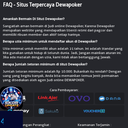
FAQ - Situs Terpercaya Dewapoker
Amankah Bermain Di Situs Dewapoker?
VIDEO EMAIL CAMPAIGN
Sangatlah aman bermain di judi online Dewapoker, Karena Dewapoker
merupakan website yang mendapatkan lisensi resmi dari pagcor dan
memiliki ribuan member dan aktif setiap harinya.
Berapa usia minimum untuk mendaftar akun di Dewapoker?
Usia minimal untuk memiliki akun adalah 21 tahun. Ini adalah standar yang
kita gunakan untuk hidup di seluruh dunia. Jadi, jangan mainkan aturan ini.
Jika ada masalah dengan usia, kami tidak akan bertanggung jawab.
Berapa jumlah setoran minimum di situs Dewapoker?
Jumlah setoran minimum adalah Rp 10.000. Bukankah itu rendah? Dengan
uang yang begitu banyak, Anda bisa memainkan semua jenis permainan
yang disediakan oleh agen judi online DEWAPOKER.
VIDEO TUTORIAL QRIS DANA
Cara Pembayaran:
Dukungan Perangkat :
Keamanan Terjamin :