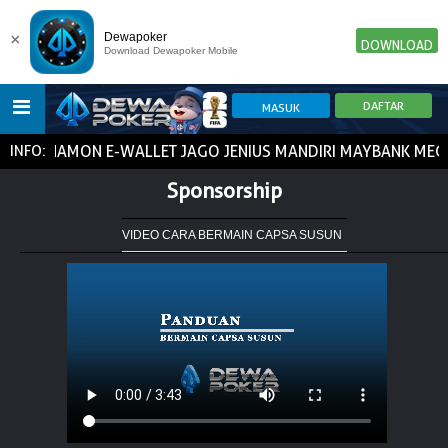
×
Dewapoker
DOWNLOAD
Download Dewapoker Mobile
I CIMB DANAMON E-WALLET JAGO JENIUS MANDIRI MAYBANK MEG
INFO:
HOME
Sponsorship
POKER
SLOT GAME
IDN E-LOTTERY
VIDEO CARA BERMAIN CAPSA SUSUN
NEW
NEW
SPORTBOOK
LIVE CASINO
IDNLIVE
NEW
TOGEL
ESPORTS
ARCADE
NEW
NEW
NEW
TEMBAK IKAN
IDNRAFFLE
IDNTRADE